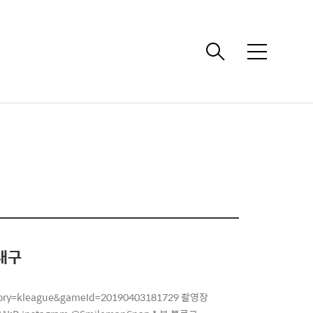
메
뉴
대구
tegory=kleague&gameId=20190403181729 촬영장