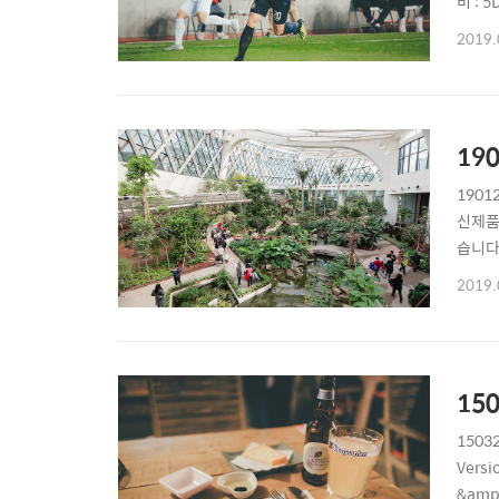
비 : 5
사진은
2019.
19
1901
신제품
습니다
억제와 
2019.
Boy 
15
15032
Versi
&amp