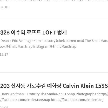
04.10
0326 이수역 로프트 LOFT 벙개
 Dean x Eric Bellinger - i'm not sorry (chek parren rmx) The SmileM
book@SmileManSnap instagram@SmileManSnap
12.17
0203 신사동 가로수길 예화랑 Calvin Klein 15SS
 Harry Wolfman - Eroticity The SmileMan:D Snap Photographer http:
://facebook.com/SmileManSnap https://facebook.com/Smilemanj
04.05