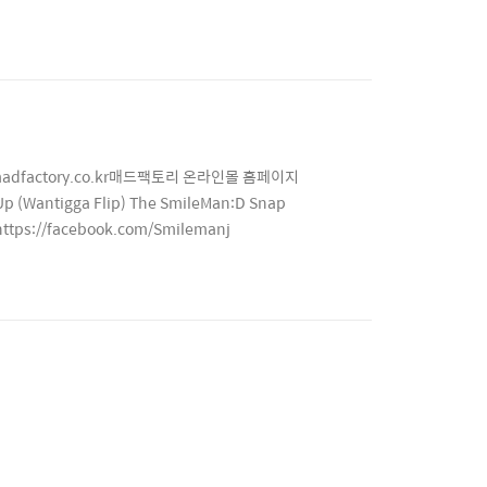
w.madfactory.co.kr매드팩토리 온라인몰 홈페이지
 (Wantigga Flip) The SmileMan:D Snap
https://facebook.com/Smilemanj