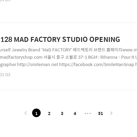
1128 MAD FACTORY STUDIO OPENING
ourself Jewelry Brand 'MaD FACTORY' 매드팩토리 브랜드 홈페이지ww
adfactoryshop.com 서울시 중구 소월로 37-1 BGM : Rihanna - Pour It Up
grapher http://smileman.net https://facebook.com/SmileManSnap 
01.03
1
2
3
4
···
51