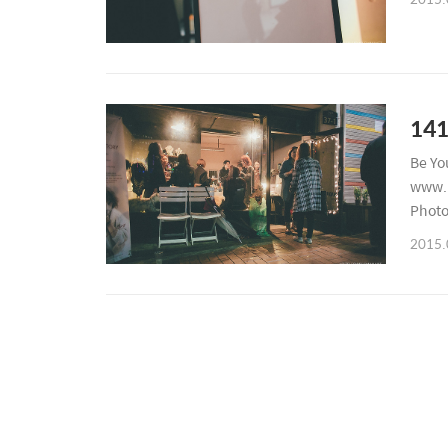
14
Be Y
www.m
Photo
2015.