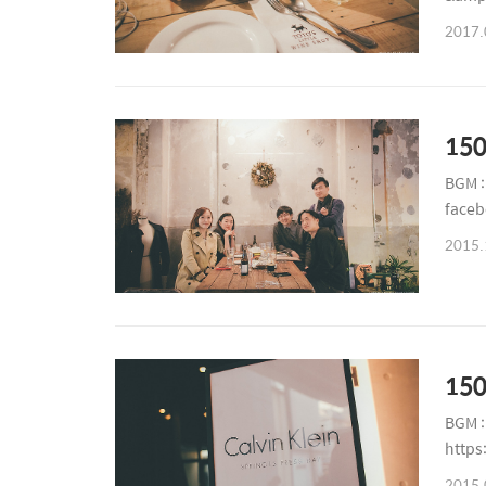
2017.
15
BGM :
face
2015.
15
BGM :
https
2015.