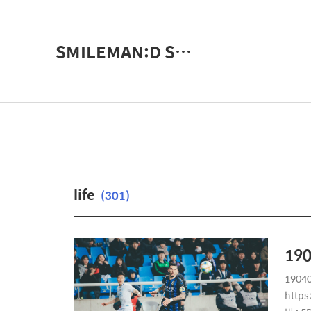
SMILEMAN:D Snap Photographer
life
(301)
19
190
https