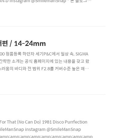
MILEMAN:D instagram @SmilemanSnap * 본 블로그의
용할 경우 민, 형사상 책임이 따를 수 있습니다.
편 / 14-24mm
-600 정품등록 하던차 세기P&C에서 일상 속, SIGMA
간략한 소개는 공식 홈페이지에 있는 내용을 갖고 왔
스러움의 바디와 전 범위 F2.8를 커버수준 높은 왜곡
 렌즈 촬영 BGM : Phum Viphunrit - Lover
 법의 ..
r That (No Can Do) 1981 Disco Purrfection
SmileManSnap instagram @SmileManSnap
mp;amp;amp;amp;amp;amp;amp;amp;amp;amp;amp;amp;amp;am