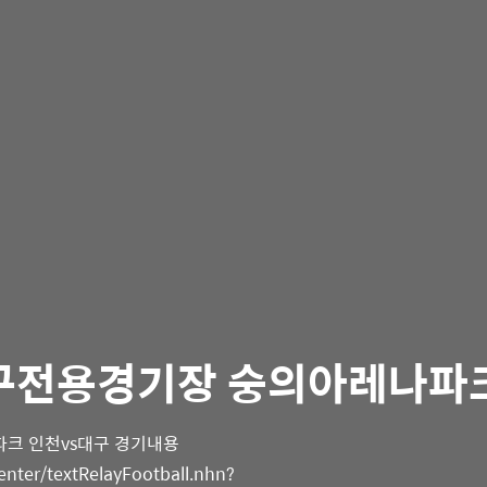
축구전용경기장 숭의아레나파
파크 인천vs대구 경기내용
enter/textRelayFootball.nhn?