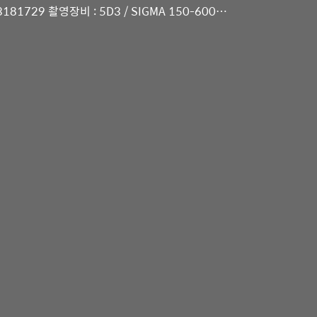
3181729 촬영장비 : 5D3 / SIGMA 150-600
ease] SMILEMAN:D instagram
은 저작권 관련 법의 보호를 받습니다. 무단으로 복사,
형사상 책임이 따를 수 있습니다.