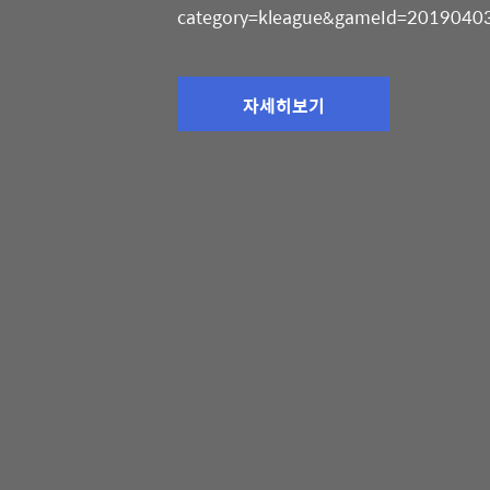
category=kleague&gameId=2019040
BGM : Itro & Tobu - Cloud 9 [NCS Rel
@SmilemanSnap * 본 블로그의 사진
자세히보기
배포, 판매 등 상업적으로 사용할 경우 민, 