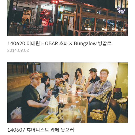
140620 이태원 HOBAR 호바 & Bungalow 방갈로
2014.09.03
140607 휴머니스트 카페 웃으러