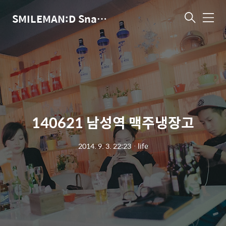
SMILEMAN:D Snap Photographer
메
뉴
140621 남성역 맥주냉장고
2014. 9. 3. 22:23
ㆍ
life